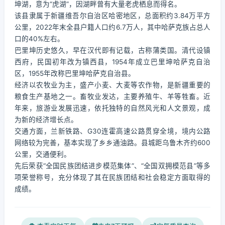
坤湖，意为“虎湖”，因湖畔曾有大量老虎栖息而得名。
该县隶属于新疆维吾尔自治区哈密地区，总面积约3.84万平方
公里，2022年末全县户籍人口约6.7万人，其中哈萨克族占总人
口的40%左右。
巴里坤历史悠久，早在汉代即有记载，古称蒲类国。清代设镇
西府，民国初年改为镇西县，1954年成立巴里坤哈萨克自治
区，1955年改称巴里坤哈萨克自治县。
经济以农牧业为主，盛产小麦、大麦等农作物，是新疆重要的
粮食生产基地之一。畜牧业发达，主要养殖牛、羊等牲畜。近
年来，旅游业发展迅速，依托独特的自然风光和人文景观，成
为新的经济增长点。
交通方面，兰新铁路、G30连霍高速公路贯穿全境，境内公路
网络较为完善，基本实现了乡乡通油路。县城距乌鲁木齐约600
公里，交通便利。
先后荣获“全国民族团结进步模范集体”、“全国双拥模范县”等多
项荣誉称号，充分体现了其在民族团结和社会稳定方面取得的
成绩。