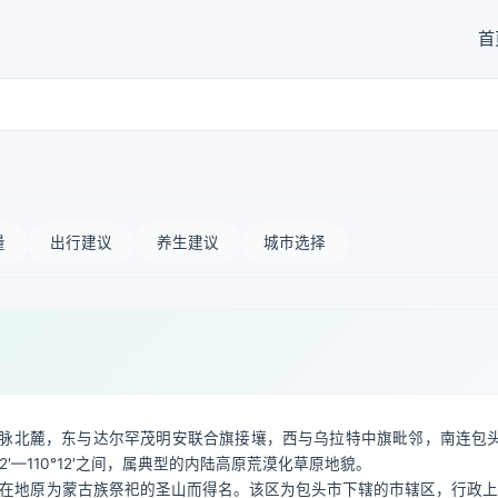
首
量
出行建议
养生建议
城市选择
脉北麓，东与达尔罕茂明安联合旗接壤，西与乌拉特中旗毗邻，南连包
°52′—110°12′之间，属典型的内陆高原荒漠化草原地貌。
矿所在地原为蒙古族祭祀的圣山而得名。该区为包头市下辖的市辖区，行政上