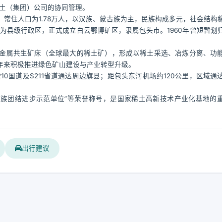
稀土（集团）公司的协同管理。
查，常住人口为1.78万人，以汉族、蒙古族为主，民族构成多元，社会结构
升格为县级行政区，正式成立白云鄂博矿区，隶属包头市。1960年曾短暂划
金属共生矿床（全球最大的稀土矿），形成以稀土采选、冶炼分离、功
年来积极推进绿色矿山建设与产业转型升级。
0国道及S211省道通达周边旗县；距包头东河机场约120公里，区域通
区民族团结进步示范单位”等荣誉称号，是国家稀土高新技术产业化基地的
出行建议