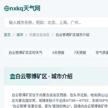
nxkq天气网
首页
/
城市
/
内蒙古自治区
/
白云鄂博矿区城市介绍
白云鄂博矿区实时天气
3天预报
7天预报
空气质
白云鄂博矿区 · 城市介绍
白云鄂博矿区位于内蒙古自治区西部、包头市北部，地处阴山山
北与蒙古国交界，地理坐标介于北纬41°38′—41°52′、东经109
“白云鄂博”系蒙古语，意为“富饶的神山”，因境内白云鄂博铁