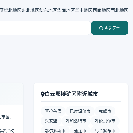
页
华北地区
东北地区
华东地区
华南地区
华中地区
西南地区
西北地区
查询天气
白云鄂博矿区附近城市
阿拉善盟
巴彦淖尔市
赤峰市
头市区，
兴安盟
呼和浩特市
呼伦贝尔市
实行“政
鄂尔多斯市
通辽市
乌兰察布市