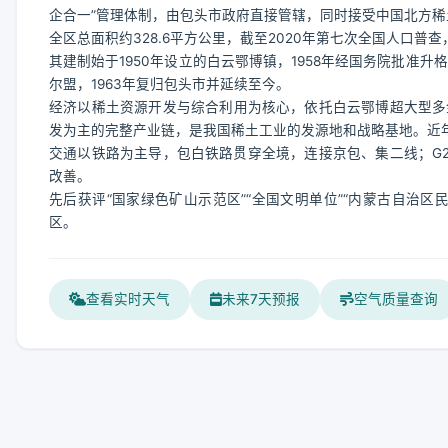
企合一”管理体制，由包头市政府直接管辖，同时接受中国北方
全区总面积约328.6平方公里，截至2020年第七次全国人口普
其建制始于1950年设立的白云鄂博镇，1958年经国务院批准
尔盟，1963年复归包头市并延续至今。
经济以稀土资源开发与综合利用为核心，依托白云鄂博超大型多
发为主的完整产业链，是我国稀土工业的发源地和战略基地。近
交通以铁路为主导，包白铁路贯穿全境，连接京包、集二线；G21
改善。
先后获评“国家绿色矿山示范区”“全国文明单位”“内蒙古自治
区。
查看实时天气
未来7天预报
空气质量查询