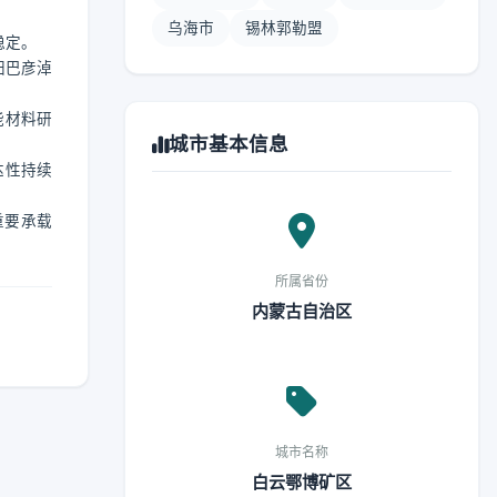
乌海市
锡林郭勒盟
稳定。
归巴彦淖
能材料研
城市基本信息
达性持续
重要承载
所属省份
内蒙古自治区
城市名称
白云鄂博矿区