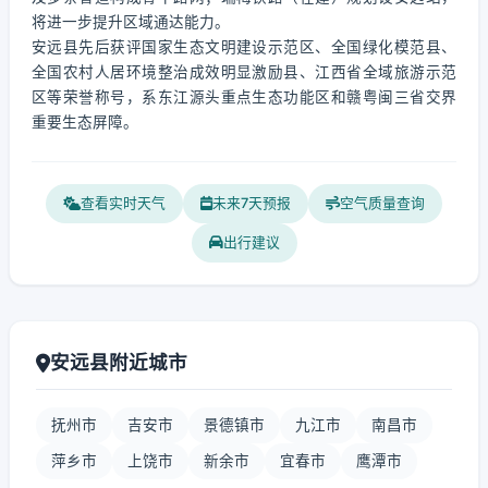
将进一步提升区域通达能力。
安远县先后获评国家生态文明建设示范区、全国绿化模范县、
全国农村人居环境整治成效明显激励县、江西省全域旅游示范
区等荣誉称号，系东江源头重点生态功能区和赣粤闽三省交界
重要生态屏障。
查看实时天气
未来7天预报
空气质量查询
出行建议
安远县附近城市
抚州市
吉安市
景德镇市
九江市
南昌市
萍乡市
上饶市
新余市
宜春市
鹰潭市