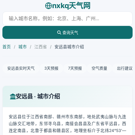
nxkq天气网
查询天气
首页
/
城市
/
江西省
/
安远县城市介绍
安远县实时天气
3天预报
7天预报
空气质量
出行建议
安远县 · 城市介绍
安远县位于江西省南部、赣州市东南部，地处武夷山脉与九连
山脉交汇地带，东邻寻乌县，南接会昌县及广东省平远县，西
连定南县，北靠于都县和赣县区，地理坐标介于北纬24°53′—