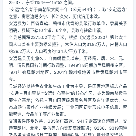
25°37′、东经115°9′—115°52′之间。
“安远”之名始于南朝梁大同十年（公元544年），取“安定远方”
之意，寓意边陲安宁、长治久安，历代沿用未改。
安远县为江西省直辖、赣州市代管的县级行政单位，隶属关系
明确，县域下辖10个镇、6个乡，县政府驻欣山镇。
全县总面积2375.02平方千米，根据《安远县2020年第七次全
国人口普查主要数据公报》，常住人口为31.82万人，户籍人口
约39.2万人，人口密度约134人/平方千米。
安远建县历史悠久，自南朝置县以来，历经隋、唐、宋、元、
明、清及民国各时期行政调整，1949年8月解放后属赣州专区，
1971年始属赣州地区，2001年赣州撤地设市后隶属赣州市至
今。
县域经济以特色农业和生态工业为主导，是国家地理标志产品
“安远三百山蜜桔”“安远红心蜜柚”的核心产区，亦为赣南脐橙重
要生产基地；依托三百山国家级风景名胜区及东江源优势，生
态旅游与康养产业持续发展；工业园区初步形成电子信息、智
能智造、食品加工等产业集群。
交通条件逐步改善，G35济广高速、S41宁定高速穿境而过，安
远至赣州、龙南、寻乌等方向实现高速联通；G238、G319国道
及多条省道构成骨干路网；瑞梅铁路（在建）规划设安远站，