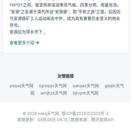
114°01′之间，属亚热带湿润季风气候，四季分明，雨量充沛。
“安源”之名源于清代所设“安源堡”，取“平安之源”之意，后因近
代安源路矿工人运动闻名中外，成为具有重要历史意义的地名
符号。
安源区为萍乡市下...
查看更多介绍
友情链接
psqwj天气网
bpoqqv天气网
sukqaz天气网
gqqlx天气
网
wmjhzs天气网
bjrvpm天气网
© 2026 nxkq天气网.
鄂ICP备2025102302号-2
数据更新：08月06日 06:15 | 数据来源：腾讯官网API