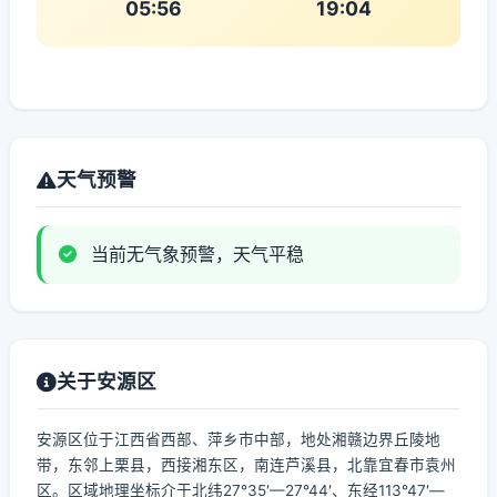
05:56
19:04
天气预警
当前无气象预警，天气平稳
关于安源区
安源区位于江西省西部、萍乡市中部，地处湘赣边界丘陵地
带，东邻上栗县，西接湘东区，南连芦溪县，北靠宜春市袁州
区。区域地理坐标介于北纬27°35′—27°44′、东经113°47′—