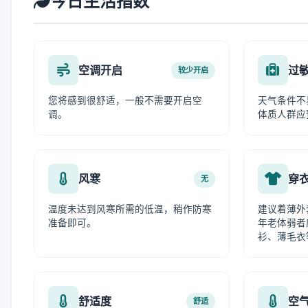
今日生活指数
空调开启
过
较少开启
您将感到很舒适，一般不需要开启空
天气条件不
调。
体质人群应
风寒
穿
无
温度未达到风寒所需的低温，稍作防寒
建议着薄外
准备即可。
年老体弱者
衫、薄毛衣
舒适度
空
舒适