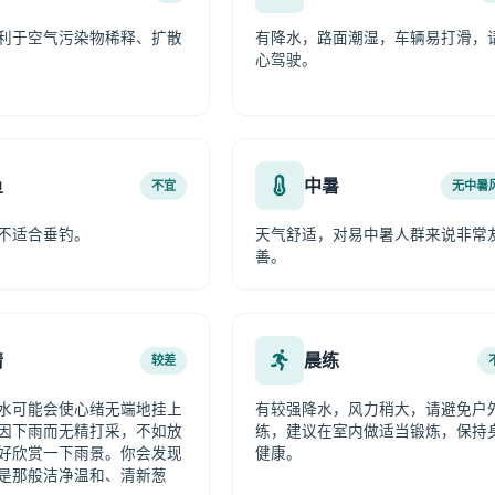
利于空气污染物稀释、扩散
有降水，路面潮湿，车辆易打滑，
心驾驶。
鱼
中暑
不宜
无中暑
不适合垂钓。
天气舒适，对易中暑人群来说非常
善。
情
晨练
较差
水可能会使心绪无端地挂上
有较强降水，风力稍大，请避免户
因下雨而无精打采，不如放
练，建议在室内做适当锻炼，保持
好欣赏一下雨景。你会发现
健康。
是那般洁净温和、清新葱