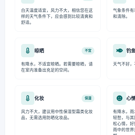
白天温度适宜，风力不大，相信您在这
气象条件有
样的天气条件下，应会感到比较清爽和
和清除。
舒适。
晾晒
钓
不宜
有降水，不适宜晾晒。若需要晾晒，请
天气不好，
在室内准备出充足的空间。
化妆
心
保湿
风力不大，建议用中性保湿型霜类化妆
有降水，雨
品，无需选用防晒化妆品。
轻愁，与其
松心情，好
雨中的世界