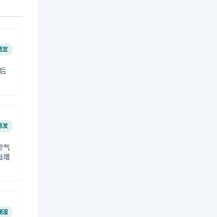
适宜
后
易发
空气
当增
潮湿