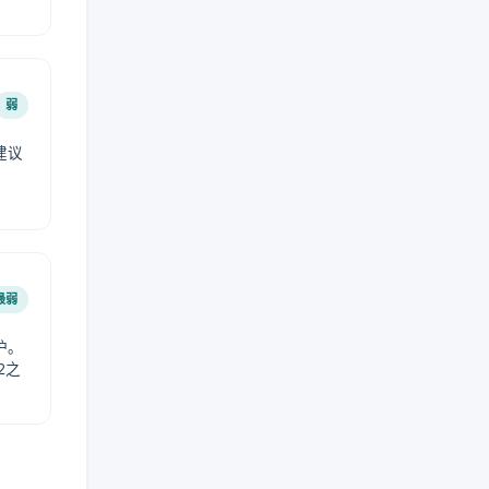
弱
建议
。
最弱
护。
2之