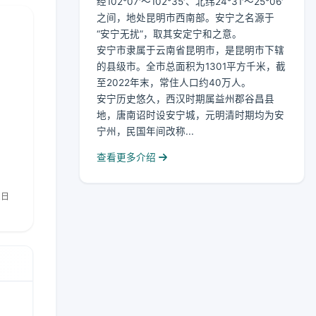
经102°07′～102°35′、北纬24°31′～25°06′
之间，地处昆明市西南部。安宁之名源于
“安宁无扰”，取其安定宁和之意。
安宁市隶属于云南省昆明市，是昆明市下辖
的县级市。全市总面积为1301平方千米，截
至2022年末，常住人口约40万人。
安宁历史悠久，西汉时期属益州郡谷昌县
地，唐南诏时设安宁城，元明清时期均为安
宁州，民国年间改称...
查看更多介绍