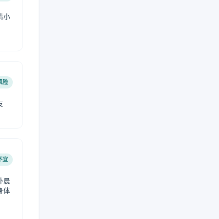
请小
风险
友
不宜
外晨
身体