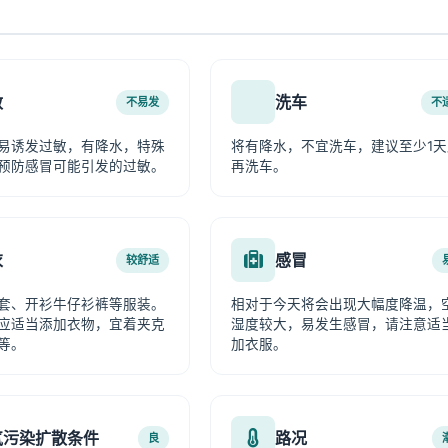
敏
洗车
不易发
不
易诱发过敏，有降水，特殊
将有降水，不宜洗车，建议至少1天
预防感冒可能引发的过敏。
再洗车。
衣
感冒
较舒适
套、开衫牛仔衫裤等服装。
相对于今天将会出现大幅度降温，
应适当添加衣物，宜着夹克
湿度较大，易发生感冒，请注意适
等。
加衣服。
气污染扩散条件
路况
良