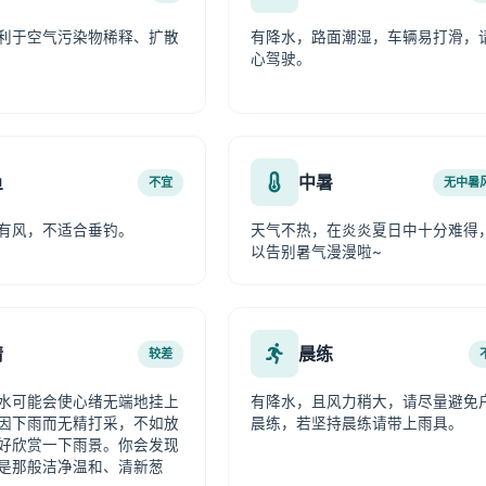
利于空气污染物稀释、扩散
有降水，路面潮湿，车辆易打滑，
心驾驶。
鱼
中暑
不宜
无中暑
有风，不适合垂钓。
天气不热，在炎炎夏日中十分难得
以告别暑气漫漫啦~
情
晨练
较差
水可能会使心绪无端地挂上
有降水，且风力稍大，请尽量避免
因下雨而无精打采，不如放
晨练，若坚持晨练请带上雨具。
好欣赏一下雨景。你会发现
是那般洁净温和、清新葱