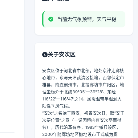
当前无气象预警，天气平稳
关于安次区
安次区位于河北省中北部，地处京津走廊核
心地带，东与天津武清区接壤，西邻保定市
雄县，南连霸州市，北接廊坊市广阳区，地
理坐标介于北纬39°05′—39°28′、东经
116°22′—116°47′之间，属暖温带半湿润大
陆性季风气候。
“安次”之名始于西汉，初置安次县，取“安于
次要位置”之意（一说因境内有安次亭而得
名），历代沿革有序，1983年撤县设区，
2000年随廊坊地区撤地设市正式成为廊