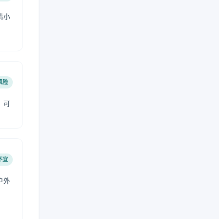
请小
风险
，可
不宜
户外