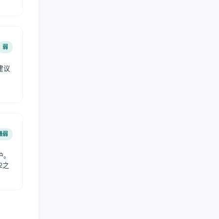
弱
建议
。
最弱
护。
2之