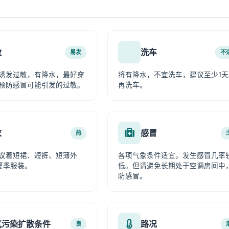
敏
洗车
易发
不
诱发过敏，有降水，最好穿
将有降水，不宜洗车，建议至少1天
预防感冒可能引发的过敏。
再洗车。
衣
感冒
热
议着短裙、短裤、短薄外
各项气象条件适宜，发生感冒几率
夏季服装。
低。但请避免长期处于空调房间中
防感冒。
气污染扩散条件
路况
良