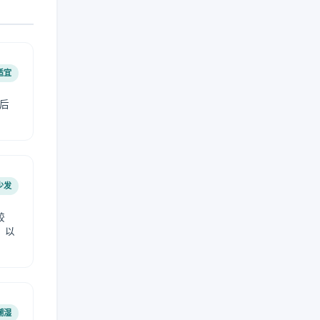
适宜
后
少发
较
，以
潮湿