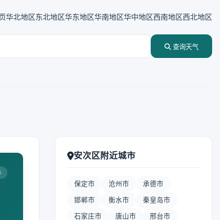
页
华北地区
东北地区
华东地区
华南地区
华中地区
西南地区
西北地区
查询天气
安次区附近城市
5
保定市
沧州市
承德市
邯郸市
衡水市
秦皇岛市
石家庄市
唐山市
邢台市