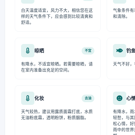
白天温度适宜，风力不大，相信您在这
气象条件有
样的天气条件下，应会感到比较清爽和
和清除。
舒适。
晾晒
钓
不宜
有降水，不适宜晾晒。若需要晾晒，请
天气不好，
在室内准备出充足的空间。
化妆
心
去油
天气较热，建议用露质面霜打底，水质
有降水，雨
无油粉底霜，透明粉饼，粉质胭脂。
轻愁，与其
松心情，好
雨中的世界