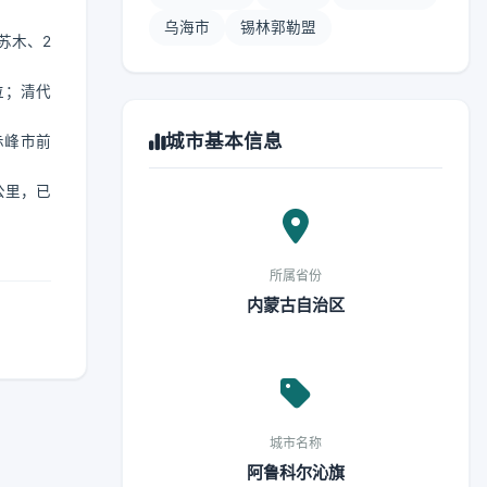
乌海市
锡林郭勒盟
苏木、2
位；清代
城市基本信息
赤峰市前
公里，已
所属省份
内蒙古自治区
城市名称
阿鲁科尔沁旗