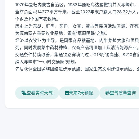
1979年复归内蒙古自治区，1983年随昭乌达盟撤销并入赤峰市
全旗总面积14277平方千米，截至2022年末户籍人口28.72
个乡及1个国有农牧场。
历史上为东胡、鲜卑、契丹、女真、蒙古等民族活动区域，存有
为漠南蒙古重要牧业基地，素有“草原明珠”之称。
经济以农牧业为主导，是国家商品粮基地、肉牛养殖大旗和优质牧
列，同时发展蒙中药材种植、农畜产品精深加工及清洁能源产业
交通条件持续改善，集通铁路穿境而过，G16丹锡高速、S210
纳入赤峰市“一小时交通圈”规划。
先后获评全国民族团结进步示范旗、国家生态文明建设示范区、
查看实时天气
未来7天预报
空气质量查询