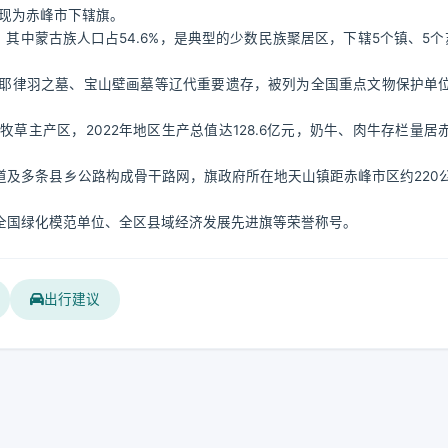
，现为赤峰市下辖旗。
万人，其中蒙古族人口占54.6%，是典型的少数民族聚居区，下辖5个镇、5个
耶律羽之墓、宝山壁画墓等辽代重要遗存，被列为全国重点文物保护单
草主产区，2022年地区生产总值达128.6亿元，奶牛、肉牛存栏量居
。
省道及多条县乡公路构成骨干路网，旗政府所在地天山镇距赤峰市区约220
全国绿化模范单位、全区县域经济发展先进旗等荣誉称号。
出行建议