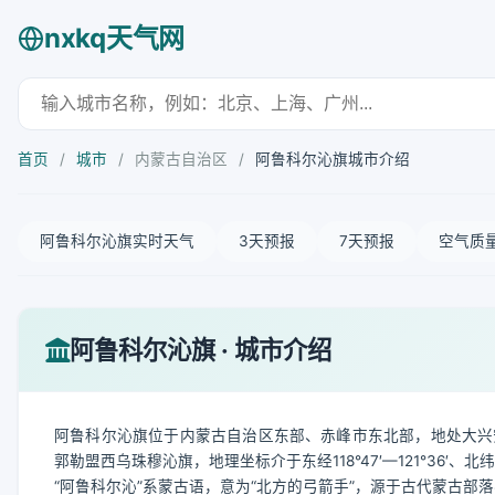
nxkq天气网
首页
/
城市
/
内蒙古自治区
/
阿鲁科尔沁旗城市介绍
阿鲁科尔沁旗实时天气
3天预报
7天预报
空气质
阿鲁科尔沁旗 · 城市介绍
阿鲁科尔沁旗位于内蒙古自治区东部、赤峰市东北部，地处大兴
郭勒盟西乌珠穆沁旗，地理坐标介于东经118°47′—121°36′、北纬
“阿鲁科尔沁”系蒙古语，意为“北方的弓箭手”，源于古代蒙古部落