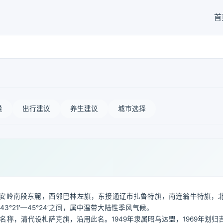
首
量
出行建议
养生建议
城市选择
安岭南段东麓，西邻巴林左旗，东接通辽市扎鲁特旗，南连翁牛特旗，
43°21′—45°24′之间，属中温带大陆性季风气候。
名称，清代设札萨克旗，沿用此名。1949年隶属昭乌达盟，1969年划归