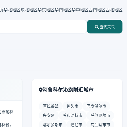
页
华北地区
东北地区
华东地区
华南地区
华中地区
西南地区
西北地区
查询天气
阿鲁科尔沁旗附近城市
阿拉善盟
包头市
巴彦淖尔市
北靠锡林
兴安盟
呼和浩特市
呼伦贝尔市
吉林省，
鄂尔多斯市
通辽市
乌兰察布市