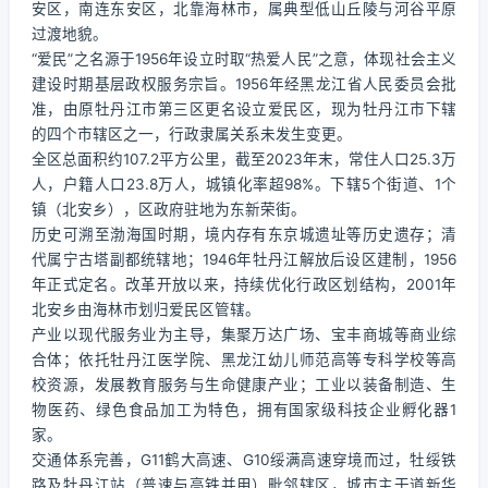
安区，南连东安区，北靠海林市，属典型低山丘陵与河谷平原
过渡地貌。
“爱民”之名源于1956年设立时取“热爱人民”之意，体现社会主义
建设时期基层政权服务宗旨。1956年经黑龙江省人民委员会批
准，由原牡丹江市第三区更名设立爱民区，现为牡丹江市下辖
的四个市辖区之一，行政隶属关系未发生变更。
全区总面积约107.2平方公里，截至2023年末，常住人口25.3万
人，户籍人口23.8万人，城镇化率超98%。下辖5个街道、1个
镇（北安乡），区政府驻地为东新荣街。
历史可溯至渤海国时期，境内存有东京城遗址等历史遗存；清
代属宁古塔副都统辖地；1946年牡丹江解放后设区建制，1956
年正式定名。改革开放以来，持续优化行政区划结构，2001年
北安乡由海林市划归爱民区管辖。
产业以现代服务业为主导，集聚万达广场、宝丰商城等商业综
合体；依托牡丹江医学院、黑龙江幼儿师范高等专科学校等高
校资源，发展教育服务与生命健康产业；工业以装备制造、生
物医药、绿色食品加工为特色，拥有国家级科技企业孵化器1
家。
交通体系完善，G11鹤大高速、G10绥满高速穿境而过，牡绥铁
路及牡丹江站（普速与高铁并用）毗邻辖区，城市主干道新华