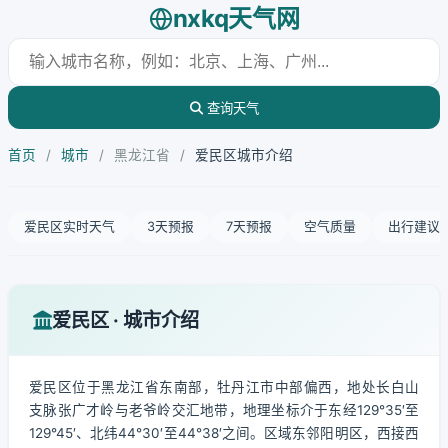
nxkq天气网
查询天气
首页
/
城市
/
黑龙江省
/
爱民区城市介绍
爱民区实时天气
3天预报
7天预报
空气质量
出行建议
爱民区 · 城市介绍
爱民区位于黑龙江省东南部，牡丹江市中部偏西，地处长白山
支脉张广才岭与老爷岭交汇地带，地理坐标介于东经129°35′至
129°45′、北纬44°30′至44°38′之间。区域东邻阳明区，西接西