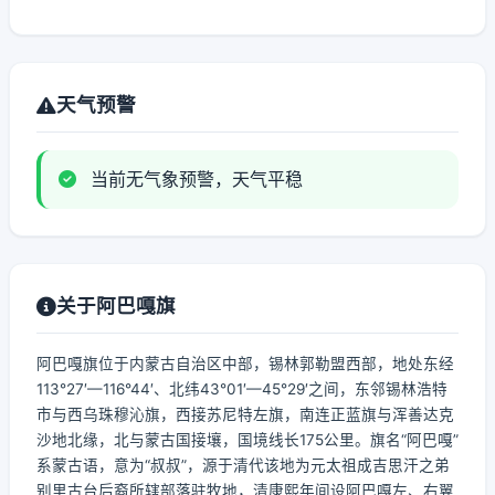
天气预警
当前无气象预警，天气平稳
关于阿巴嘎旗
阿巴嘎旗位于内蒙古自治区中部，锡林郭勒盟西部，地处东经
113°27′—116°44′、北纬43°01′—45°29′之间，东邻锡林浩特
市与西乌珠穆沁旗，西接苏尼特左旗，南连正蓝旗与浑善达克
沙地北缘，北与蒙古国接壤，国境线长175公里。旗名“阿巴嘎”
系蒙古语，意为“叔叔”，源于清代该地为元太祖成吉思汗之弟
别里古台后裔所辖部落驻牧地，清康熙年间设阿巴嘎左、右翼